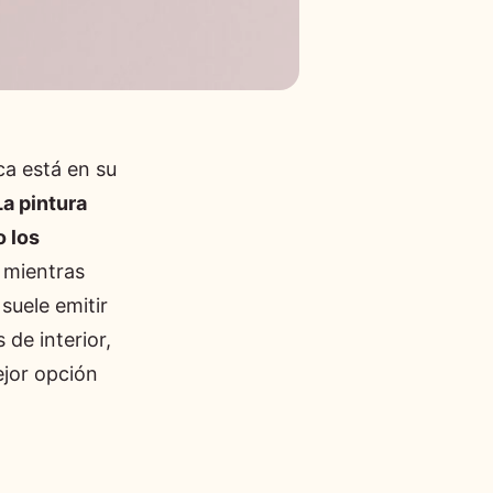
ica está en su
La pintura
o los
, mientras
suele emitir
 de interior,
ejor opción