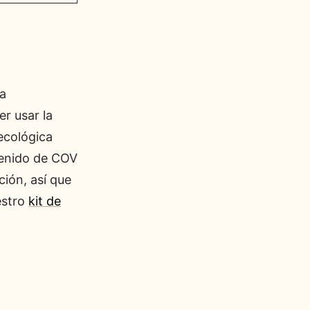
ca
er usar la
 ecológica
tenido de COV
ción, así que
estro
kit de