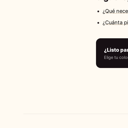
¿Qué neces
¿Cuánta pi
¿Listo pa
Elige tu colo