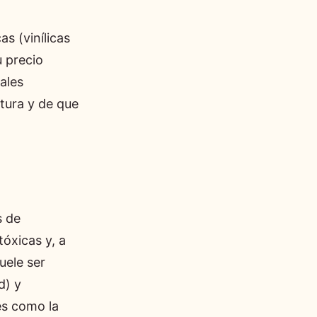
as (vinílicas
u precio
ales
tura y de que
s de
tóxicas y, a
uele ser
d) y
es como la