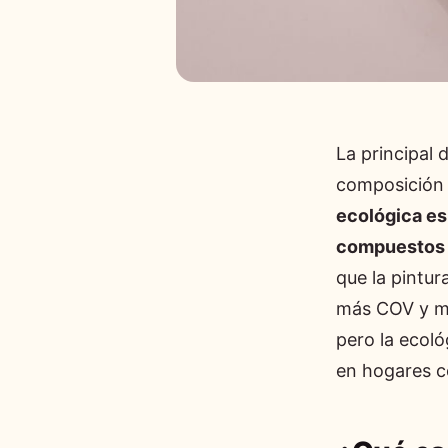
La principal 
composición 
ecológica es
compuestos o
que la pintur
más COV y más
pero la ecol
en hogares c