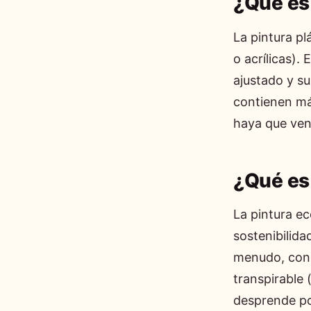
¿Qué es 
La pintura pl
o acrílicas).
ajustado y s
contienen más
haya que vent
¿Qué es 
La pintura ec
sostenibilida
menudo, con 
transpirable 
desprende po