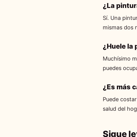
¿La pintur
Sí. Una pintu
mismas dos m
¿Huele la 
Muchísimo me
puedes ocupa
¿Es más c
Puede costar 
salud del hoga
Sigue l