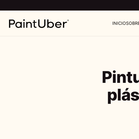
INICIO
SOBR
Pint
plás