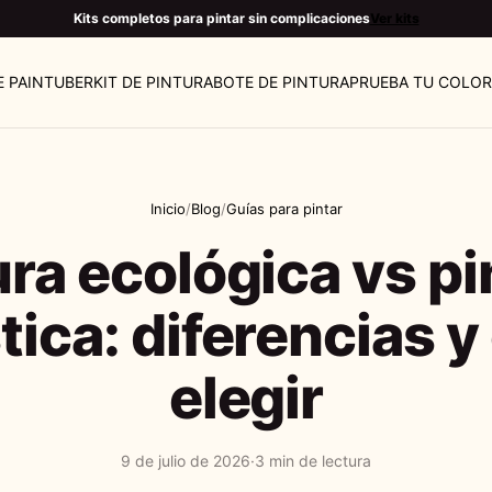
Kits completos para pintar sin complicaciones
Ver kits
E PAINTUBER
KIT DE PINTURA
BOTE DE PINTURA
PRUEBA TU COLOR
Inicio
/
Blog
/
Guías para pintar
ura ecológica vs pi
tica: diferencias y
elegir
9 de julio de 2026
·
3 min de lectura