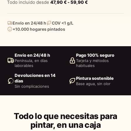
Todo incluido desde
47,90
€
-
59,90
€
Envío en 24/48 h
COV <1 g/L
+10.000 hogares pintados
Envío en 24/48 h
Pago 100% seguro
Península, en días
Tarjeta y métodos
laborables
habituales
Devoluciones en 14
Pintura sostenible
días
Base agua, sin olor
Sin complicaciones
Todo lo que necesitas para
pintar, en una caja