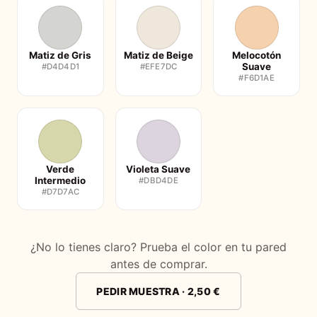
Matiz de Gris
Matiz de Beige
Melocotón
Suave
#D4D4D1
#EFE7DC
#F6D1AE
Verde
Violeta Suave
Intermedio
#DBD4DE
#D7D7AC
¿No lo tienes claro? Prueba el color en tu pared
antes de comprar.
PEDIR MUESTRA · 2,50 €